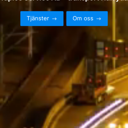
Tjänster
Om oss
$
$